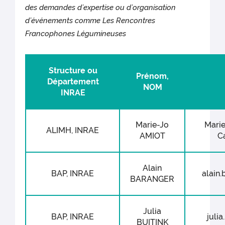
des demandes d’expertise ou d’organisation
d’événements comme Les Rencontres
Francophones Légumineuses
Structure ou
Prénom,
Département
NOM
INRAE
Marie-Jo
Mari
ALIMH, INRAE
AMIOT
Ca
Alain
BAP, INRAE
alain.
BARANGER
Julia
BAP, INRAE
julia
BUITINK