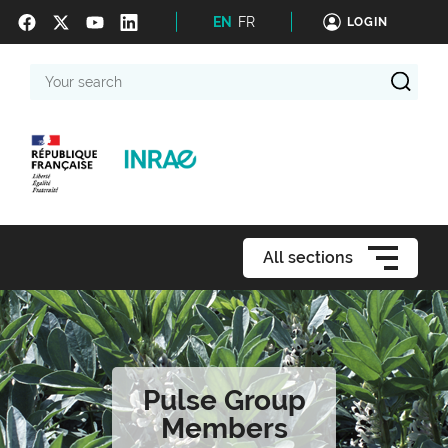
EN
FR
LOGIN
Your
search
All sections
Pulse Group
Members