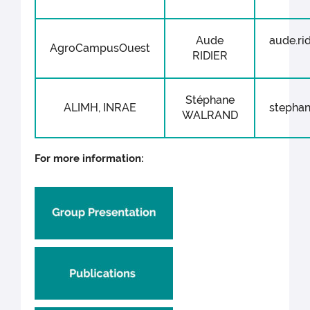
Aude
aude.ri
AgroCampusOuest
RIDIER
Stéphane
ALIMH, INRAE
stephan
WALRAND
For more information: