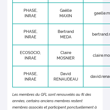
PHASE,
Gaëlle
gaelle.ma
INRAE
MAXIN
PHASE,
Bertrand
bertrand.
INRAE
MEDA
ECOSOCIO,
Claire
claire.mos
INRAE
MOSNIER
PHASE,
David
david.rena
INRAE
RENAUDEAU
Les membres du GFL sont renouvelés au fil des
années, certains anciens membres restent
membres associés et participent ponctuellement à