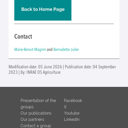
Contact
Marie-Benoit Magrini
and
Bernadette Julier
Modification date: 05 June 2026 | Publication date: 04 September
2023 | By: INRAE DS Agriculture
Presentation of the
Facebook
groups
X
Our publications
Youtube
Our partners
LinkedIn
Contact a group