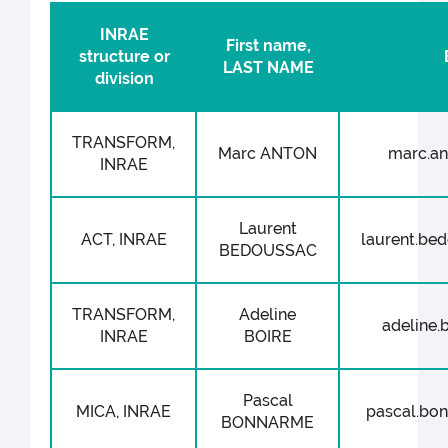
INRAE
First name,
structure or
LAST NAME
division
TRANSFORM,
Marc ANTON
marc.ant
INRAE
Laurent
ACT, INRAE
laurent.bed
BEDOUSSAC
TRANSFORM,
Adeline
adeline.b
INRAE
BOIRE
Pascal
MICA, INRAE
pascal.bon
BONNARME