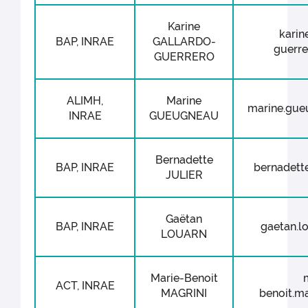
Karine
karin
BAP, INRAE
GALLARDO-
guerrer
GUERRERO
ALIMH,
Marine
marine.gueu
INRAE
GUEUGNEAU
Bernadette
BAP, INRAE
bernadette.
JULIER
Gaëtan
BAP, INRAE
gaetan.lo
LOUARN
Marie-Benoit
ACT, INRAE
MAGRINI
benoit.mag